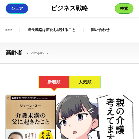
ビジネス戦略
シェア
検索
リストラ・コストカット
フランチャイズ
note
成長戦略は変化し続けること
問い合わせ
顧客心理・顧客管理
高齢者
category
人材獲得・マネジメント
AI・DX
新着順
人気順
株式上場
税金対策
私の動画
他サイト