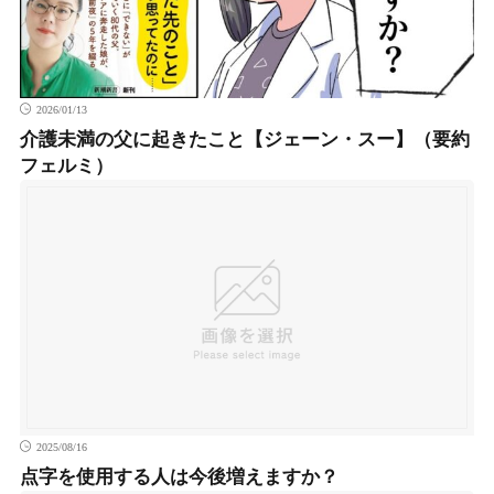
成長戦略は変化し続けること
2026/01/13
ネットビジネス
介護未満の父に起きたこと【ジェーン・スー】（要約
フェルミ）
副業スモールビジネス
ビジネスはマーケティングから
ランチェスター戦略
飲食店経営
麺屋さん経営
レンタルスペース
2025/08/16
点字を使用する人は今後増えますか？
ベトナム起業