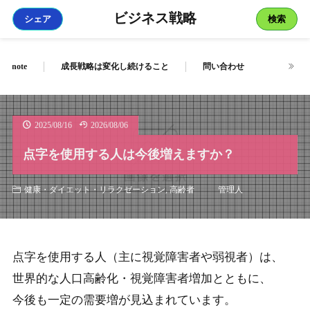
ビジネス戦略
シェア
検索
note
成長戦略は変化し続けること
問い合わせ
2025/08/16
2026/08/06
点字を使用する人は今後増えますか？
管理人
健康・ダイエット・リラクゼーション
,
高齢者
点字を使用する人（主に視覚障害者や弱視者）は、
世界的な人口高齢化・視覚障害者増加とともに、
今後も一定の需要増が見込まれています。